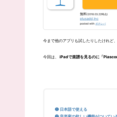
無料
(2018.03.22時点)
plusadd,Inc
posted with
ポチレバ
今まで他のアプリも試したりしたけれど、
今回は、
iPadで楽譜を見るのに「Pias
❶ 日本語で使える
❷ 音楽家の欲しい機能がついてい