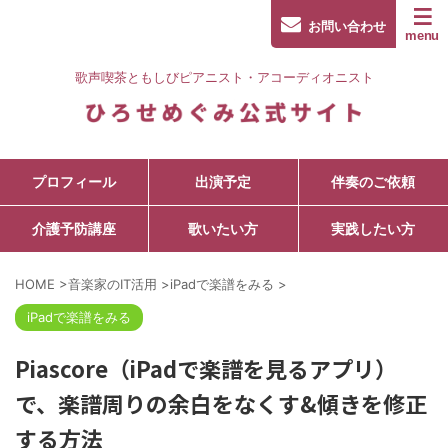
お問い合わせ
歌声喫茶ともしびピアニスト・アコーディオニスト
プロフィール
出演予定
伴奏のご依頼
介護予防講座
歌いたい方
実践したい方
HOME
>
音楽家のIT活用
>
iPadで楽譜をみる
>
iPadで楽譜をみる
Piascore（iPadで楽譜を見るアプリ）
で、楽譜周りの余白をなくす&傾きを修正
する方法