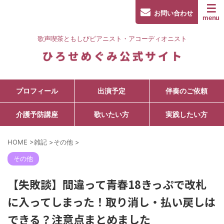
お問い合わせ
歌声喫茶ともしびピアニスト・アコーディオニスト
プロフィール
出演予定
伴奏のご依頼
介護予防講座
歌いたい方
実践したい方
HOME
>
雑記
>
その他
>
その他
【失敗談】間違って青春18きっぷで改札
に入ってしまった！取り消し・払い戻しは
できる？注意点まとめました