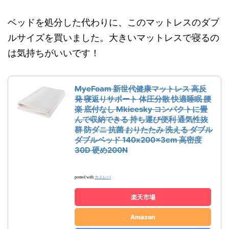
ベッドを処分した代わりに、このマットレスのダブ
ルサイズを買いました。大きいマットレスで寝るの
は気持ちがいいです！
MyeFoam 新世代健康マットレス 高反
発 寝返りサポート 体圧分散 快適睡眠 腰
楽 底付なし Mkicesky コンパクトに畳
んで収納できる 持ち運び便利 通気性抜
群 防ダニ 抗菌 おりたたみ 洗える ダブル
ダブルベッド 140x200x3cm 高密度
30D 硬め200N
カエレバ
posted with
楽天市場
Amazon