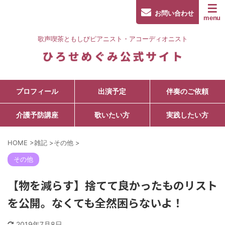
お問い合わせ
歌声喫茶ともしびピアニスト・アコーディオニスト
プロフィール
出演予定
伴奏のご依頼
介護予防講座
歌いたい方
実践したい方
HOME
>
雑記
>
その他
>
その他
【物を減らす】捨てて良かったものリスト
を公開。なくても全然困らないよ！
2019年7月8日