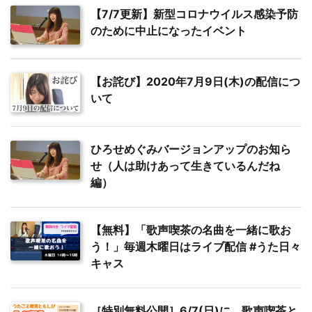
【7/7更新】新型コロナウイルス感染予防
のために中止になったイベント
【お詫び】2020年7月9日(木)の配信につ
いて
ひろせめぐみバージョンアップのお知ら
せ（人は助けあって生きているんだね
編）
【無料】「歌声喫茶の名曲を一緒に歌お
う！」毎週木曜日はライブ配信 #うた日々
キャス
［特別無料公開］6/7(日)に、歌声喫茶と