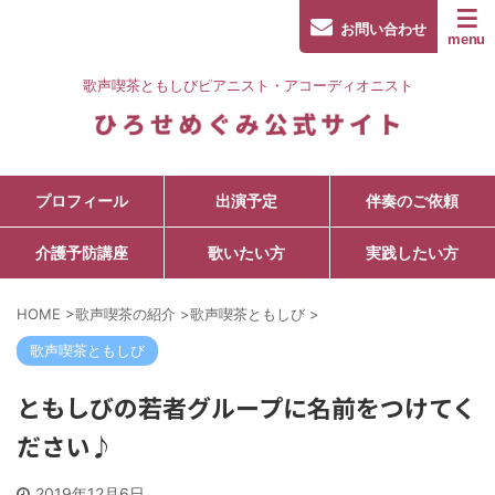
お問い合わせ
歌声喫茶ともしびピアニスト・アコーディオニスト
プロフィール
出演予定
伴奏のご依頼
介護予防講座
歌いたい方
実践したい方
HOME
>
歌声喫茶の紹介
>
歌声喫茶ともしび
>
歌声喫茶ともしび
ともしびの若者グループに名前をつけてく
ださい♪
2019年12月6日