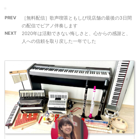
PREV
［無料配信］歌声喫茶ともしび現店舗の最後の3日間
の配信でピアノ伴奏します
NEXT
2020年は活動できない悔しさと、心からの感謝と、
人への信頼を取り戻した一年でした