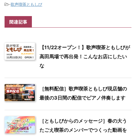
-
歌声喫茶ともしび
関連記事
【11/22オープン！】歌声喫茶ともしびが
高田馬場で再出発！こんなお店にしたい
な
［無料配信］歌声喫茶ともしび現店舗の
最後の3日間の配信でピアノ伴奏します
［ともしびからのメッセージ］春の大う
たごえ喫茶のメンバーでつくった動画を