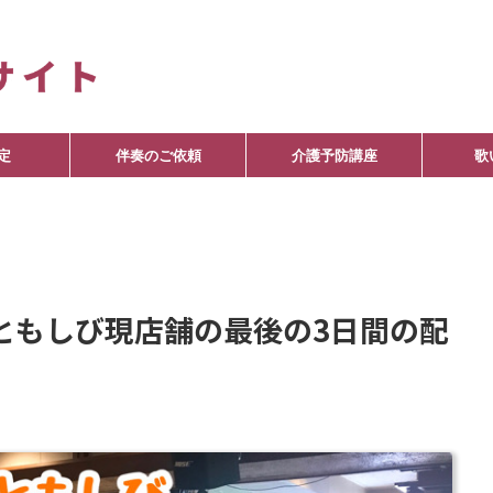
定
伴奏のご依頼
介護予防講座
歌
ともしび現店舗の最後の3日間の配