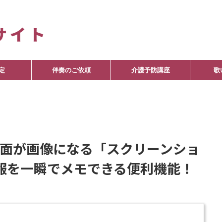
定
伴奏のご依頼
介護予防講座
歌
表示画面が画像になる「スクリーンショ
報を一瞬でメモできる便利機能！